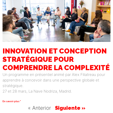
INNOVATION ET CONCEPTION
STRATÉGIQUE POUR
COMPRENDRE LA COMPLEXITÉ
Un programme en présentiel animé par Alex Filiatreau pour
apprendre à concevoir dans une perspective globale et
stratégique.
27 et 28 mars, La Nave Nodriza, Madrid.
En savoir plus "
« Anterior
Siguiente »